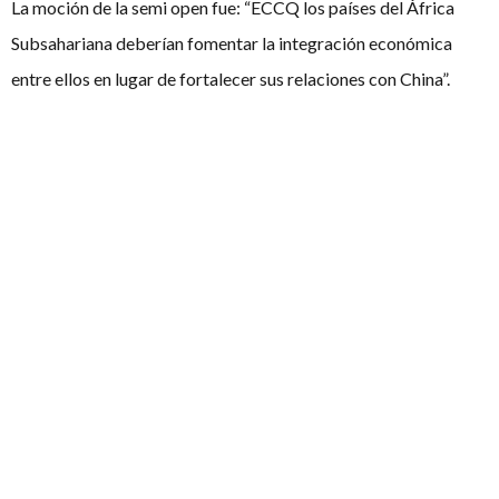
La moción de la semi open fue: “ECCQ los países del África
Subsahariana deberían fomentar la integración económica
entre ellos en lugar de fortalecer sus relaciones con China”.
Luego, tuvo lugar la final de los novatos con: “EC prefiere el
mundo de ALTER”. Siendo ALTER un mundo paralelo donde la
ciencia ha conseguido reprogramar el cerebro humano para
eliminar las emociones negativas.
A esta final de novatos llegaron Señorita Matsuzaka como Alta
de Gobierno (Alba García y Daniel Ramírez); UV-1 como Alta
de Oposición (Miguel Estruch y Vicente Estruch); UPV-456
como Bajo Gobierno (Luis Valls y Tomás Vidal) y Team Rocket
como Bajo Gobierno (Marc Llinares y Marta Fernández). Los
ganadores fueron Alta Oposición.