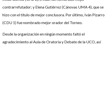
contrarrefutador; y Elena Gutiérrez (Cánovas UMA 4), que se
hizo con el título de mejor conclusora. Por último, Iván Pizarro
(CDU 1) fue nombrado mejor orador del Torneo.
Desde la organización en ningún momento faltó el
agradecimiento al Aula de Oratoria y Debate de la UCO, así
como a su director, José Albert Márquez, quien hizo posible
que este encuentro tan exitoso pudiese desarrollarse en la
Facultad de Derecho y CCEE, la cual es casi un hogar para
muchos de los integrantes del club anfitrión.
A pesar de los dos intensos días marcados por la tensión y la
concentración, el cansancio no fue una excusa para evitar la
fiesta que habían preparado desde el equipo de organización
de CDU. La cena tuvo lugar en el Bar Playa, donde los