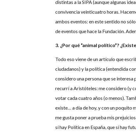
distintas a la SIPA (aunque algunas ide
convivencia veinticuatro horas. Hacemos
ambos eventos: en este sentido no sólo
de eventos que hace la Fundación. Ademá
3. ¿Por qué “animal político”? ¿Exist
Todo eso viene de un artículo que escrib
ciudadanos) y la política (entendida co
considero una persona que se interesa po
recurrí a Aristóteles: me considero (y c
votar cada cuatro años (o menos). Tamb
existe… a día de hoy, y con un poquito
me gusta poner a prueba mis prejuicio
sí hay Política en España, que sí hay fu