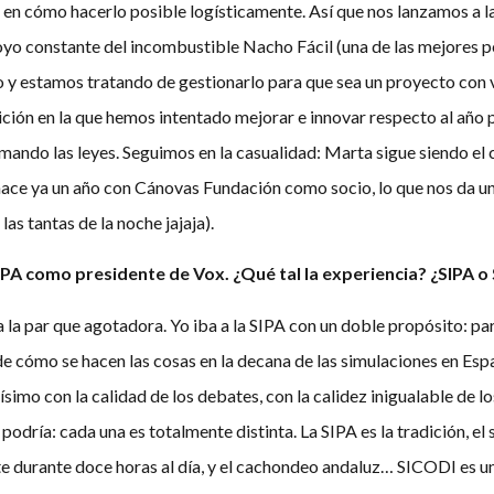
n cómo hacerlo posible logísticamente. Así que nos lanzamos a la
oyo constante del incombustible Nacho Fácil (una de las mejores p
do y estamos tratando de gestionarlo para que sea un proyecto co
ición en la que hemos intentado mejorar e innovar respecto al año
imando las leyes. Seguimos en la casualidad: Marta sigue siendo el c
hace ya un año con Cánovas Fundación como socio, lo que nos da u
as tantas de la noche jajaja).
 SIPA como presidente de Vox. ¿Qué tal la experiencia? ¿SIPA 
 a la par que agotadora. Yo iba a la SIPA con un doble propósito: 
de cómo se hacen las cosas en la decana de las simulaciones en Es
mo con la calidad de los debates, con la calidez inigualable de los
o podría: cada una es totalmente distinta. La SIPA es la tradición, e
te durante doce horas al día, y el cachondeo andaluz… SICODI es 