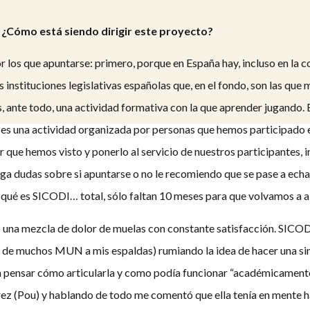
 ¿Cómo está siendo dirigir este proyecto?
 los que apuntarse: primero, porque en España hay, incluso en la
nstituciones legislativas españolas que, en el fondo, son las que ma
 ante todo, una actividad formativa con la que aprender jugando. 
es una actividad organizada por personas que hemos participado e
 que hemos visto y ponerlo al servicio de nuestros participantes, 
nga dudas sobre si apuntarse o no le recomiendo que se pase a echar
ué es SICODI… total, sólo faltan 10 meses para que volvamos a ab
 una mezcla de dolor de muelas con constante satisfacción. SICODI
s de muchos MUN a mis espaldas) rumiando la idea de hacer una si
 pensar cómo articularla y como podía funcionar “académicamente
z (Pou) y hablando de todo me comentó que ella tenía en mente h