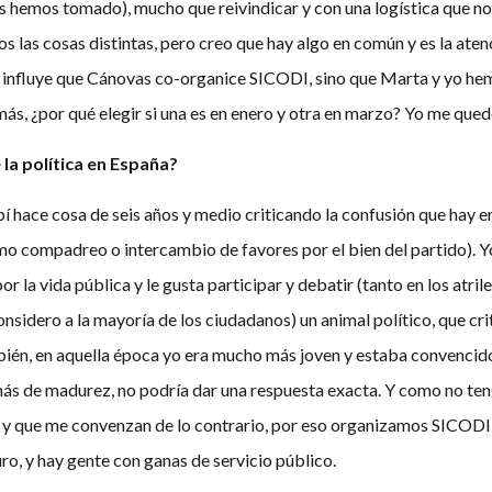
as hemos tomado), mucho que reivindicar y con una logística que n
 las cosas distintas, pero creo que hay algo en común y es la atenc
 influye que Cánovas co-organice SICODI, sino que Marta y yo hem
s, ¿por qué elegir si una es en enero y otra en marzo? Yo me qued
e la política en España?
í hace cosa de seis años y medio criticando la confusión que hay entr
mo compadreo o intercambio de favores por el bien del partido). Yo
r la vida pública y le gusta participar y debatir (tanto en los atril
onsidero a la mayoría de los ciudadanos) un animal político, que crit
ién, en aquella época yo era mucho más joven y estaba convencido 
 más de madurez, no podría dar una respuesta exacta. Y como no te
s y que me convenzan de lo contrario, por eso organizamos SICODI
turo, y hay gente con ganas de servicio público.