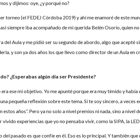
os y dijimos: oye, ¿y porqué no?
mer torneo (el FEDEJ Córdoba 2019) y ahí me enamoré de este mun
asi siempre iba acompañado de mi querida Belén Osorio, quien no 
ra del Aula y me pidió ser su segundo de abordo, algo que acepté 
derla, y son ya dos años los que llevo como director de un Aula en 
sado? ¿Esperabas algún día ser Presidente?
era ese mi objetivo. Yo me apunté porque era muy tímido y había 
a pequeña reflexión sobre este tema. Si te soy sincero, a veces echo
 estos años”. Pero ya no solo a nivel premios ni nada, sino a nivel 
vivido experiencias que yo no pensaba vivir, como la SIPA, la LED
to del pasado es que confíe en él. Eso es lo principal. Y también q