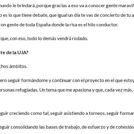
undo le brindará, porque gracias a eso va a conocer gente maravill
so es lo que tiene debate, que igual un día te vas de concierto de tu
 con gente de toda España donde la risa es el hilo conductor.
orque, con eso, todo lo demás vendrá rodado.
te de la UJA?
chos ámbitos.
iero seguir formándome y continuar con el proyecto en el que estoy
personas refugiadas. Un tema que me apasiona y que, cada vez más, 
guir creciendo como tal, seguir asistiendo a torneos, seguir forma
seguir consolidando las bases de trabajo, de esfuerzo y de cohesi