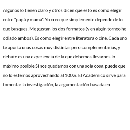
Algunos lo tienen claro y otros dicen que esto es como elegir
entre “papá y mamá”. Yo creo que simplemente depende de lo
que busques. Me gustan los dos formatos (y en algún torneo he
odiado ambos). Es como elegir entre literatura o cine. Cada uno
te aporta unas cosas muy distintas pero complementarias, y
debate es una experiencia de la que debemos llevarnos lo
máximo posible.Si nos quedamos con una sola cosa, puede que
no lo estemos aprovechando al 100%. El Académico sirve para
fomentar la investigación, la argumentación basada en
evidencias tan importante en un mundo en el que todo el mundo
emite opiniones obviando muchas veces los datos, además de
otras habilidades como la oratoria, el trabajo en equipo y la
persuasión. El BP nos aporta una gran rapidez mental y lógica,