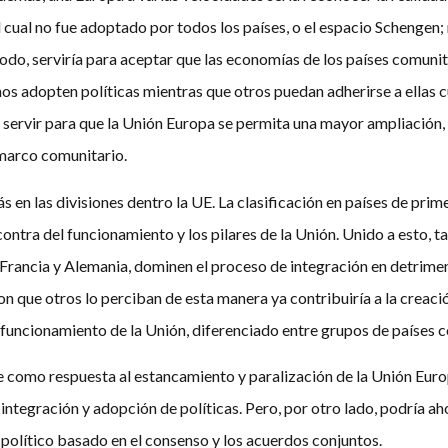
el cual no fue adoptado por todos los países, o el espacio Schenge
todo, serviría para aceptar que las economías de los países comuni
unos adopten políticas mientras que otros puedan adherirse a ellas
ía servir para que la Unión Europa se permita una mayor ampliación
 marco comunitario.
en las divisiones dentro la UE. La clasificación en países de prime
 contra del funcionamiento y los pilares de la Unión. Unido a esto, 
rancia y Alemania, dominen el proceso de integración en detrimen
n que otros lo perciban de esta manera ya contribuiría a la creaci
funcionamiento de la Unión, diferenciado entre grupos de países c
ge como respuesta al estancamiento y paralización de la Unión Eur
integración y adopción de políticas. Pero, por otro lado, podría ah
olítico basado en el consenso y los acuerdos conjuntos.