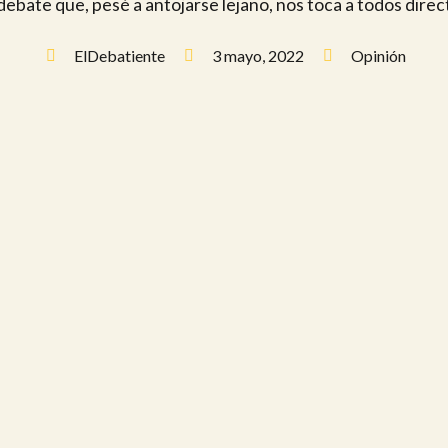
 debate que, pesé a antojarse lejano, nos toca a todos dire
ElDebatiente
3 mayo, 2022
Opinión