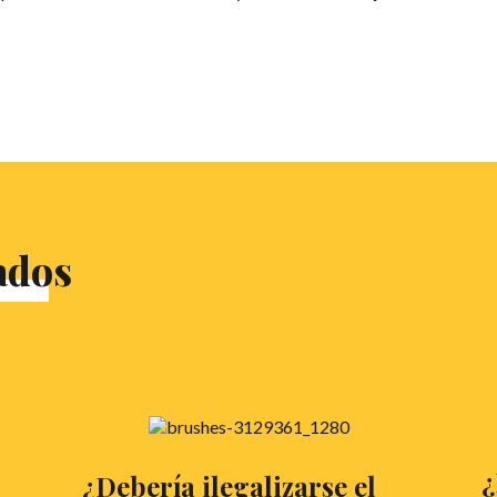
ados
¿
¿Debería ilegalizarse el