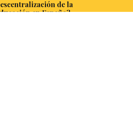
escentralización de la
ducación en España?
 descentralización educativa ha estado en
 foco del debate público numerosas veces.
sta semana, Belén Montes García,
tudiante de Derecho y Business Law, lo
rve en ElDebatiente.
EER MÁS