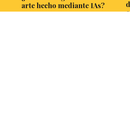
d
arte hecho mediante IAs?
e
in
Un debate de actualidad de la mano de,
s
Ángel Trujillo Rodríguez, estudiante del
La
ga
Grado en Genética por la universidad Ceu
el
San Pablo, debatiente de Ceu San Pablo y
E
ta
CMU Mendel y vigente campeón del torneo
es
el
de CMM. Y tú, ¿qué opinas?
si
LEER MÁS
L