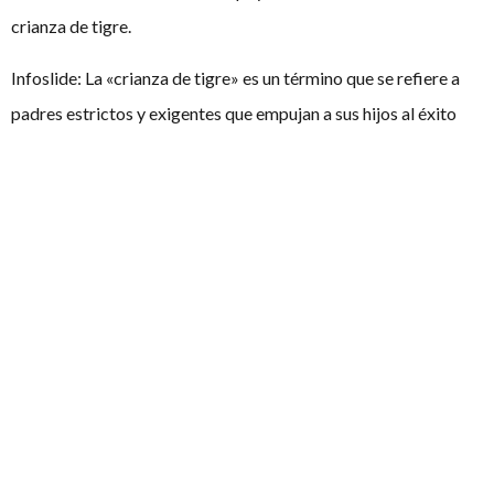
crianza de tigre.
Infoslide: La «crianza de tigre» es un término que se refiere a
padres estrictos y exigentes que empujan a sus hijos al éxito
académico. Priorizan el trabajo escolar por encima de todo y
tienden a permitir que los niños participen en actividades
extracurriculares solo en la medida en que aumenten los
cambios de sus hijos para ser aceptados en las mejores
universidades.
Final abierta:
Esta Casa apoya una presión significativa
dentro de los movimientos sociales para ‘sacrificarse a sí
mismo por el bien común’, por ejemplo arriesgándose a la
cárcel, a la violencia o realizando huelgas de hambre.