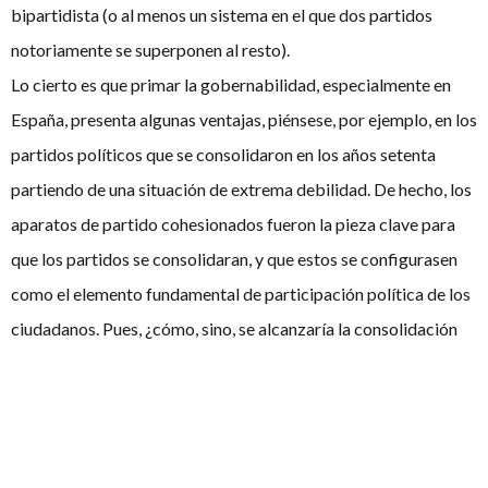
bipartidista (o al menos un sistema en el que dos partidos
notoriamente se superponen al resto).
Lo cierto es que primar la gobernabilidad, especialmente en
España, presenta algunas ventajas, piénsese, por ejemplo, en los
partidos políticos que se consolidaron en los años setenta
partiendo de una situación de extrema debilidad. De hecho, los
aparatos de partido cohesionados fueron la pieza clave para
que los partidos se consolidaran, y que estos se configurasen
como el elemento fundamental de participación política de los
ciudadanos. Pues, ¿cómo, sino, se alcanzaría la consolidación
democrática sin unos partidos fuertes y útiles parala sociedad?
Llegados a este momento, con un Parlamento español
fraccionado – dentro de lo que permite el sistema – quizás
sería una buena ocasión para abrir el debate de modificación