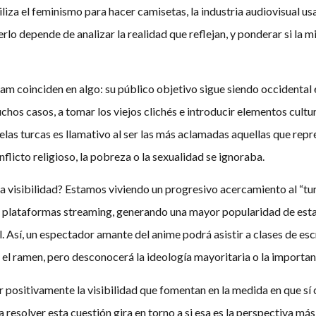
iliza el feminismo para hacer camisetas, la industria audiovisual us
lo depende de analizar la realidad que reflejan, y ponderar si la 
m coinciden en algo: su público objetivo sigue siendo occidental en
uchos casos, a tomar los viejos clichés e introducir elementos cult
elas turcas es llamativo al ser las más aclamadas aquellas que rep
nflicto religioso, la pobreza o la sexualidad se ignoraba.
a visibilidad? Estamos viviendo un progresivo acercamiento al “tur
s plataformas streaming, generando una mayor popularidad de est
. Así, un espectador amante del anime podrá asistir a clases de escr
l ramen, pero desconocerá la ideología mayoritaria o la importanci
r positivamente la visibilidad que fomentan en la medida en que sí
a resolver esta cuestión gira en torno a si esa es la perspectiva má