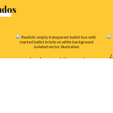
ados
¿
¿Debería ser obligatorio
s
votar en las elecciones?
Y 
María Cervera y Martín Porteiro,
Da
debatientes de St. Mary´s School, nos traen
Un
hoy una propuesta muy de actualidad sobre
en
la que reflexionar: la obligatoriedad del
co
.
voto. ¿Cómo afectaría a la calidad del voto?
¿Pesa más el deber ciudadano o la libertad
L
de no votar? Esta y otras interesantes
cuestiones, en el artículo de opinión. ¡A leer!