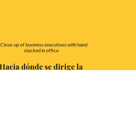
Hacia dónde se dirige la
ociedad que conocemos?
cerramos el número con la opinión de
niel Pérez, estudiante de Economía en la
iversidad Rey Juan Carlos, y debatiente
 el club de la misma. ¿A qué esperas para
nocer su postura y forjar la tuya?
EER MÁS