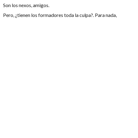
Son los nexos, amigos.
Pero, ¿tienen los formadores toda la culpa?. Para nada,
bastante hacen muchos de ellos y creo que un gran número de
debatientes nos sentimos tremendamente afortunados por
esos veteranos que nos han arropado, nos han ayudado a crecer
y nos han dedicado un gran número de horas. Nosotros, el
relevo generacional, también estamos haciendo cosas mal.
Creo que en general pecamos demasiado de uno de los peores
males del mundo del debate, la falta de autocrítica. ¿Por qué
justo nosotros? Muchos llegamos lo suficientemente pronto
para ver el proceso por el cual todos los conceptos
mencionados anteriormente se introducían en nuestro país,
pero lo suficientemente tarde como para ser considerados
relevo generacional. El nacer con los primeros pasos del