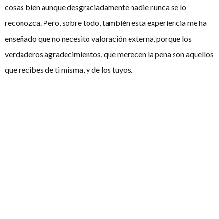
cosas bien aunque desgraciadamente nadie nunca se lo
reconozca. Pero, sobre todo, también esta experiencia me ha
enseñado que no necesito valoración externa, porque los
verdaderos agradecimientos, que merecen la pena son aquellos
que recibes de ti misma, y de los tuyos.
Los años de experiencia seguro que son importantes
para no ponerte nerviosa. Pero los nervios son cosas que
no controlamos, ¿los sigues sintiendo a día de hoy?
Sí, y seguramente deje de debatir el día que no los sienta. Los
nervios sé que muchas veces pueden llegar a paralizarte, pero a
mi me suponen un motor para hacer aquellas cosas en las que
debo dar lo mejor de mi. Sigo teniendo nervios a la hora de
debatir porque quiero hacerlo lo mejor posible, y el día que no