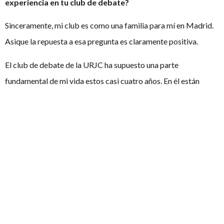
experiencia en tu club de debate?
Sinceramente, mi club es como una familia para mí en Madrid.
Asique la repuesta a esa pregunta es claramente positiva.
El club de debate de la URJC ha supuesto una parte
fundamental de mi vida estos casi cuatro años. En él están
algunos de mis mejores amigos, además de personas a las que
considero auténticos referentes y que me han ayudado en
todas las facetas.
Además, el club siempre me ha apoyado a nivel institucional y
me ha permitido desarrollarme dentro del mundo del debate.
Se hacen formaciones continuadamente para poder mejorar, se
ofrecen gran cantidad de torneos y oportunidades y se muestra
una confianza clara hacia el socio.