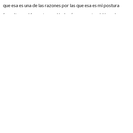
que esa es una de las razones por las que esa es mi postura
favorita en el formato académico (y porque también es la que
me obliga a exponer ideas de la manera más clara posible).
En BP disfruto muchísimo siendo extensionista, pues la mezcla
de evaluación y construcción argumental me parece que
explota mucho más el conocimiento y te obliga al mismo
tiempo a buscarte “las castañas” para no salir mal parado en el
debate.
¿Alguna moción/pregunta favorita o sobre la que te
habría gustado/te gustaría debatir alguna vez?
En el BP Murcia de 2020 elegimos ir a la final de novatos en
vez de a la semifinal Open. Curiosamente, la moción de esa
semifinal es el tema que más me interesa en el mundo; las