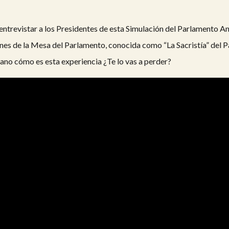
 entrevistar a los Presidentes de esta Simulación del Parlamento 
iones de la Mesa del Parlamento, conocida como “La Sacristía” del 
no cómo es esta experiencia ¿Te lo vas a perder?