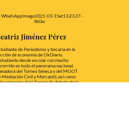
eatriz Jiménez Pérez
tudiante de Periodismo y becaria en la
ección de economía de OkDiario.
ebatiente desde escolar con mucho
corrido en todo el panorama nacional.
anadora del Torneo Séneca y del MOOT
 Mediación Civil y Mercantil, así como
ubcampeona del I Torneo de debate de la
AB y del V Torneo de debate de la URJC
oco para todo lo que se merece).
EER MÁS