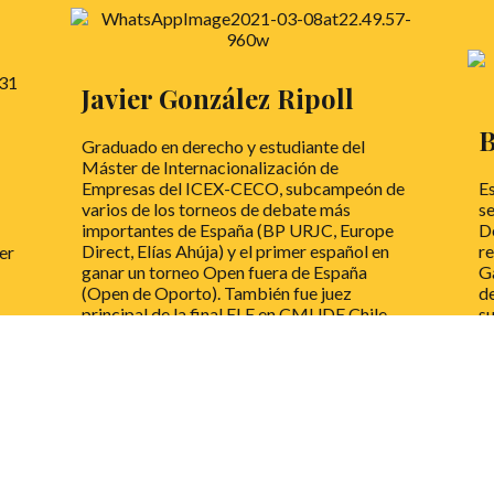
Javier González Ripoll
B
Graduado en derecho y estudiante del
Máster de Internacionalización de
Empresas del ICEX-CECO, subcampeón de
Es
varios de los torneos de debate más
s
importantes de España (BP URJC, Europe
D
Direct, Elías Ahúja) y el primer español en
re
er
ganar un torneo Open fuera de España
G
(Open de Oporto). También fue juez
de
principal de la final ELE en CMUDE Chile
s
2018… y muchos aspectos más que te
U
dejarán con la boca abierta… ¿Sabes ya de
(p
quién te hablamos? ¡¡Sí, se trata de Javier
González Ripoll!!
L
LEER MÁS