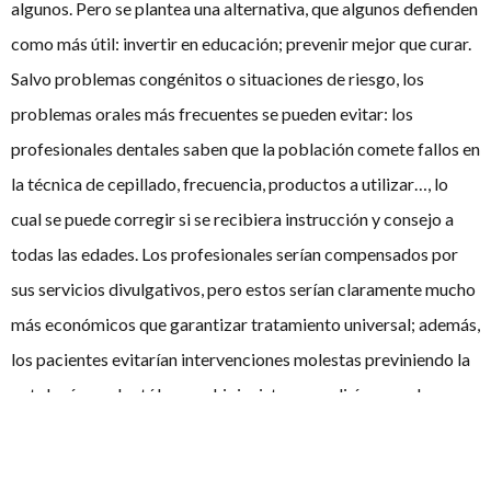
algunos. Pero se plantea una alternativa, que algunos defienden
como más útil: invertir en educación; prevenir mejor que curar.
Salvo problemas congénitos o situaciones de riesgo, los
problemas orales más frecuentes se pueden evitar: los
profesionales dentales saben que la población comete fallos en
la técnica de cepillado, frecuencia, productos a utilizar…, lo
cual se puede corregir si se recibiera instrucción y consejo a
todas las edades. Los profesionales serían compensados por
sus servicios divulgativos, pero estos serían claramente mucho
más económicos que garantizar tratamiento universal; además,
los pacientes evitarían intervenciones molestas previniendo la
patología, y odontólogos e higienistas cumplirían un rol
gratificante y necesario. Claramente, seguirían existiendo las
enfermedades orales y se tendrán que tratar, pero su incidencia