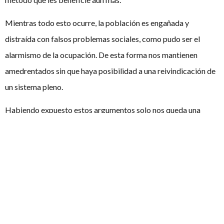
Mientras todo esto ocurre, la población es engañada y
distraída con falsos problemas sociales, como pudo ser el
alarmismo de la ocupación. De esta forma nos mantienen
amedrentados sin que haya posibilidad a una reivindicación de
un sistema pleno.
Habiendo expuesto estos argumentos solo nos queda una
pregunta que hacer; si ni el sistema, ni los partidos, ni la
población son capaces de recuperar la democracia ¿Está
muerta la democracia española?
Así pues, el debate está servido.