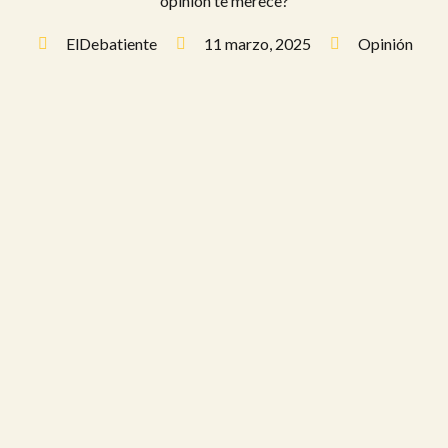
opinión te merece?
ElDebatiente
11 marzo, 2025
Opinión