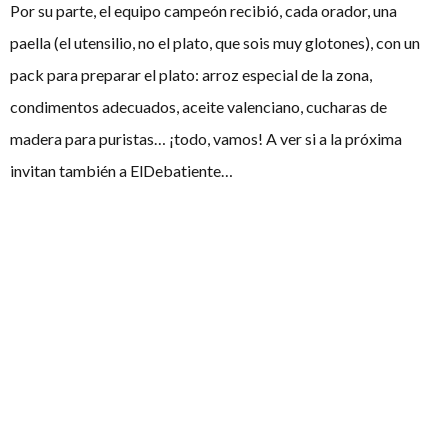
Por su parte, el equipo campeón recibió, cada orador, una
paella (el utensilio, no el plato, que sois muy glotones), con un
pack para preparar el plato: arroz especial de la zona,
condimentos adecuados, aceite valenciano, cucharas de
madera para puristas… ¡todo, vamos! A ver si a la próxima
invitan también a ElDebatiente…
Lo cierto es que fue un torneo muy original y no sólo por estos
premios (con los que a más de uno tiene que haberle entrado
hambre jajaja) sino también por los percances ocurridos…
No podemos irnos sin hacer mención a la avería que dejó sin
agua a la Universidad en el día del sábado. Tal fue la misma, que
los propios organizadores se vieron obligados a ampliar
tiempos para que dar cabida a los debatientes a trasladarse a