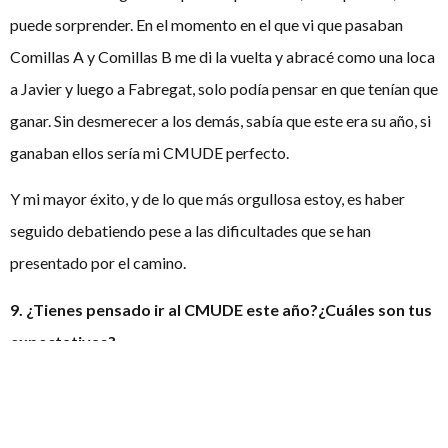
puede sorprender. En el momento en el que vi que pasaban
Comillas A y Comillas B me di la vuelta y abracé como una loca
a Javier y luego a Fabregat, solo podía pensar en que tenían que
ganar. Sin desmerecer a los demás, sabía que este era su año, si
ganaban ellos sería mi CMUDE perfecto.
Y mi mayor éxito, y de lo que más orgullosa estoy, es haber
seguido debatiendo pese a las dificultades que se han
presentado por el camino.
9. ¿Tienes pensado ir al CMUDE este año?¿Cuáles son tus
expectativas?
Si las prácticas de la carrera me lo permiten quiero ir a Chile si
o si. Mis expectativas, como siempre, son pasar el break y de