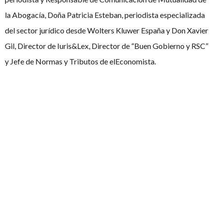
la Abogacía, Doña Patricia Esteban, periodista especializada
del sector jurídico desde Wolters Kluwer España y Don Xavier
Gil, Director de Iuris&Lex, Director de “Buen Gobierno y RSC”
y Jefe de Normas y Tributos de elEconomista.
Con ojos ansiosos, una Final retransmitida con algún que otro
despiste y un excelente jurado, el mediodía del viernes anuncia
al ganador del evento, el Aula de Oratoria y Debate de la
Universidad de Alcalá de Henares, al Mejor Jurista, Pablo
Juanico, y al Mejor Jurista Revelación, Irene Bailón.
Con un vino español ofrecido por la Liga, concluye uno de los
torneos más especiales, el más rico en leyes, artículos y
preparación jurídica.