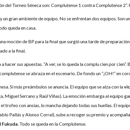
ición del Torneo Séneca son: Complutense 1 contra Complutense 2”. 
y un gran ambiente de equipo. No se enfrentan dos equipos. Son uno
odo queda en casa.
una moción de BP para la final que surgió una tarde de preparación
do a la final.
za a hacer sus apuestas. “A ver, se lo queda la complu cien por cien
a complutense se abraza en el escenario. De fondo un “¡OH!” en coro
esa. Si más preámbulos se anuncia. El equipo que se alza con la
vi
, Miguel Serrano y Raúl Viñas). La emoción embarga al equipo gan
 el trofeo con ansias, lo mancha dejando todas sus huellas. El eq
Pablo Pallás y Alonso Corral), sube a recoger su premio y acompaña
l Fukuda
. Todo se queda en la Complutense.