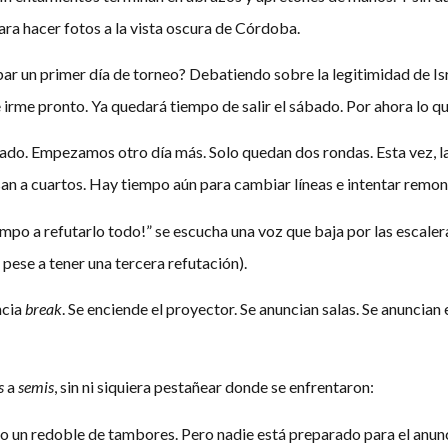
ara hacer fotos a la vista oscura de Córdoba.
ar un primer día de torneo? Debatiendo sobre la legitimidad de Isra
 irme pronto. Ya quedará tiempo de salir el sábado. Por ahora lo que
ado. Empezamos otro día más. Solo quedan dos rondas. Esta vez, la
a cuartos. Hay tiempo aún para cambiar líneas e intentar remontar 
mpo a refutarlo todo!” se escucha una voz que baja por las escaler
 pese a tener una tercera refutación).
ncia
break
. Se enciende el proyector. Se anuncian salas. Se anuncian
s
a
semis
, sin ni siquiera pestañear donde se enfrentaron:
 un redoble de tambores. Pero nadie está preparado para el anuncio