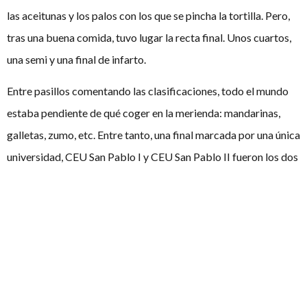
las aceitunas y los palos con los que se pincha la tortilla. Pero,
tras una buena comida, tuvo lugar la recta final. Unos cuartos,
una semi y una final de infarto.
Entre pasillos comentando las clasificaciones, todo el mundo
estaba pendiente de qué coger en la merienda: mandarinas,
galletas, zumo, etc. Entre tanto, una final marcada por una única
universidad, CEU San Pablo I y CEU San Pablo II fueron los dos
clasificados. Junto a un gran jurado, ambos equipos y
compañeros de club comenzaron sus turnos de intervención. El
Debatiente diría que estaban nerviosos pero eso jamás lo
sabremos porque nadie le notó nada a ninguno. Un debate
ideal, digno de una final Cánovas.
Tras nervios, murmullos y deliberaciones, llegaron los