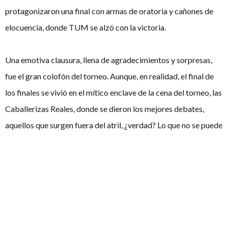
protagonizaron una final con armas de oratoria y cañones de
elocuencia, donde TUM se alzó con la victoria.
Una emotiva clausura, llena de agradecimientos y sorpresas,
fue el gran colofón del torneo. Aunque, en realidad, el final de
los finales se vivió en el mítico enclave de la cena del torneo, las
Caballerizas Reales, donde se dieron los mejores debates,
aquellos que surgen fuera del atril, ¿verdad? Lo que no se puede
negar, es que fue un inmejorable broche a un torneo que nunca
defrauda.
Esto es todo por hoy, queridos lectores, pero por poco tiempo,
porque este medio vuelve a hacer las maletas este fin de
semana para poder contaros todos los detalles del IV Torneo