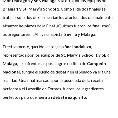
Montearagón y SEK Málaga
, y la otra por los equipos de
Brains 1 y St. Mary’s School 1
. Como si de dos finales se
tratase, solo dos de ellos serían los afortunados de finalmente
alcanzar las plazas de la Final. ¿Quiénes fueron los finalistas?,
os preguntaréis… Ahí va una pista:
Sevilla y Málaga
.
Efectivamente, querido lector, una
final andaluza
,
representada por los equipos de
St. Mary’s School 1 y SEK
Málaga
, se enfrentarían para lograr el título de
Campeón
Nacional
, aunque el sueño de debatir en el Senado ya era una
realidad. Una final marcada por la búsqueda de la receta
perfecta y el Lazarillo de Tormes, fueron los ingredientes
perfectos para que fuera un
debate exquisito
.
El fin se iba acercando, y con él llegaban las menciones