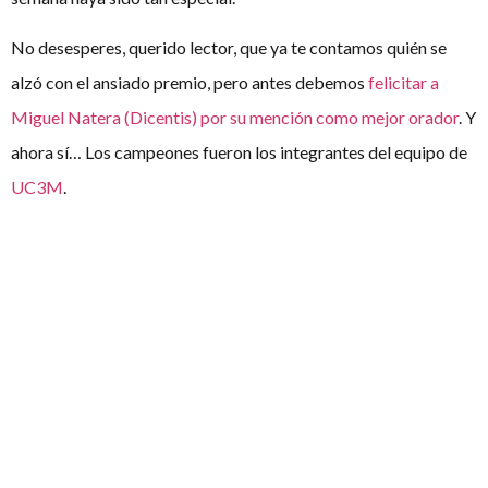
No desesperes, querido lector, que ya te contamos quién se
alzó con el ansiado premio, pero antes debemos
felicitar a
Miguel Natera (Dicentis) por su mención como mejor orador
. Y
ahora sí… Los campeones fueron los integrantes del equipo de
UC3M
.
Un brindis por ellos y por todos los participantes del torneo en
Rodilla puso fin a otra magnífica edición de la conocida y
denominada cariñosamente “la Paquito”, así que, querido lector,
estamos encantados de contarte otro año más cómo ha sido
este torneo, pero sin duda te recomendamos vivirlo por ti
mismo el año que viene.
Os dejamos el enlace a las
fotografías
.