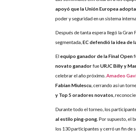
apoyó que la Unión Europea adoptar
poder y seguridad en un sistema interna
Después de tanta espera llegó la Gran Fi
segmentada,
EC defendió la idea de la
El
equipo ganador de la Final Open
f
novato ganador
fue
URJC Billy y M
celebrar el año próximo.
Amadeo Gavi
Fabian Miulescu
, cerrando así un tor
y Top 5 oradores novatos
, reconocie
Durante todo el torneo, los participant
al estilo ping-pong
. Por supuesto, el 
los 130 participantes y cerró un fin de 