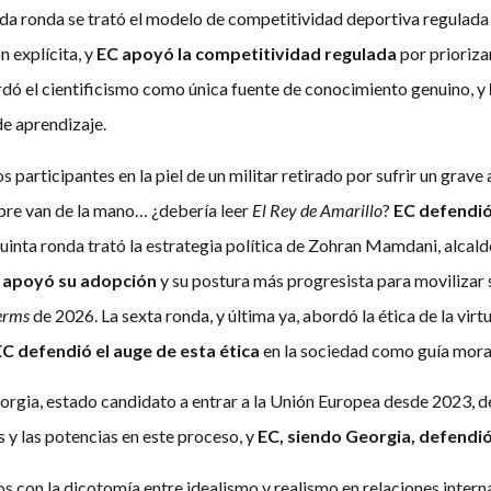
unda ronda se trató el modelo de competitividad deportiva regulad
 explícita, y
EC apoyó la competitividad regulada
por priorizar
ordó el cientificismo como única fuente de conocimiento genuino, y
e aprendizaje.
s participantes en la piel de un militar retirado por sufrir un grave
mpre van de la mano… ¿debería leer
El Rey de Amarillo
?
EC defendió 
 quinta ronda trató la estrategia política de Zohran Mamdani, alca
 apoyó su adopción
y su postura más progresista para movilizar 
erms
de 2026. La sexta ronda, y última ya, abordó la ética de la vir
EC defendió el auge de esta ética
en la sociedad como guía mora
Georgia, estado candidato a entrar a la Unión Europea desde 2023, 
os y las potencias en este proceso, y
EC, siendo Georgia, defendi
s con la dicotomía entre idealismo y realismo en relaciones internac