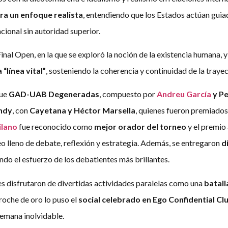
a un enfoque realista
, entendiendo que los Estados actúan guia
cional sin autoridad superior.
nal Open, en la que se exploró la noción de la existencia humana, y 
 “línea vital”
, sosteniendo la coherencia y continuidad de la trayec
ue
GAD-UAB Degeneradas
, compuesto por
Andreu García
y P
andy
, con
Cayetana y Héctor Marsella
, quienes fueron premiados
lano
fue reconocido como
mejor orador del torneo
y el premio 
neo lleno de debate, reflexión y estrategia. Además, se entregaron
d
ndo el esfuerzo de los debatientes más brillantes.
es disfrutaron de divertidas actividades paralelas como una
batall
broche de oro lo puso el
social celebrado en Ego Confidential Cl
semana inolvidable.