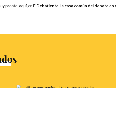
uy pronto, aquí, en
ElDebatiente, la casa común del debate en 
ados
VIII Torneo Nacional de
e
Debate Escolar