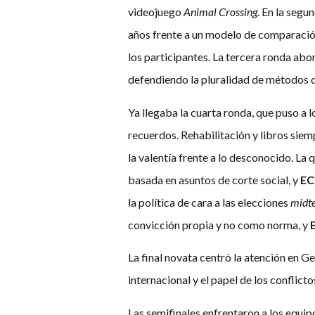
videojuego
Animal Crossing
. En la seg
años frente a un modelo de comparación
los participantes. La tercera ronda ab
defendiendo la pluralidad de métodos d
Ya llegaba la cuarta ronda, que puso a lo
recuerdos. Rehabilitación y libros sie
la valentía frente a lo desconocido. La
basada en asuntos de corte social, y
EC
la política de cara a las elecciones
midt
convicción propia y no como norma, y
La final novata centró la atención en 
internacional y el papel de los conflict
Las semifinales enfrentaron a los equipo