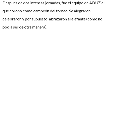
Después de dos intensas jornadas, fue el equipo de ADUZ el
que coronó como campeón del torneo. Se alegraron,
celebraron y por supuesto, abrazaron al elefante (como no
podía ser de otra manera).
La pregunta sobre la comprensión entre hombres y mujeres
también quiso comprobarse fuera de sala.
El social del
sábado
fue, para muchos, un experimento empírico: risas,
conversaciones interminables y la sospecha de que, al menos
durante unas horas, entenderse parecía posible.
La
IV Liga San Ignacio
no resolvió definitivamente la pregunta.
Pero dejó algo quizá más valioso:
la idea de que
el discernimiento
—
pensar mucho y pensar
bien— es una forma honesta de acercarse a la verdad
,