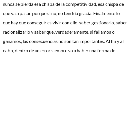
nunca se pierda esa chispa de la competitividad, esa chispa de
qué va a pasar, porque si no, no tendría gracia. Finalmente lo
que hay que conseguir es vivir con ello, saber gestionarlo, saber
racionalizarlo y saber que, verdaderamente, si fallamos o
ganamos, las consecuencias no son tan importantes. Al fin y al
cabo, dentro de un error siempre va a haber una forma de
mejorar y de sacar algo positivo. Hay que tener mucha
confianza en uno mismo, saber que, por mucho que pueda salir
mal, por mucho que pueda salir irregular, nosotros somos
capaces de gestionarlo, de lidiarlo y sacar algo positivo. Al fin y
al cabo, si tú confías en tus posibilidades, confías en la gente
que te rodea en tu equipo, poco a poco sabes gestionar mejor
esos posibles fallos y el miedo a… y si no sale bien. A veces no
sale bien, pero insisto, si llevas estas dos metas o estas dos