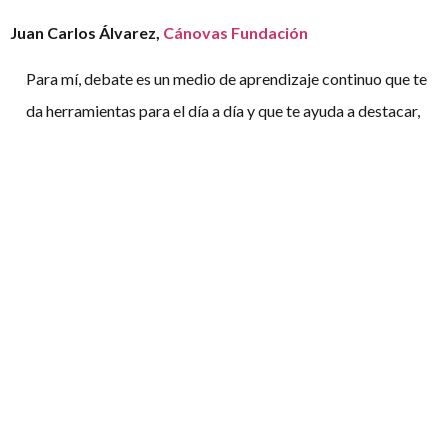
Juan Carlos Álvarez,
Cánovas Fundación
Para mí, debate es un medio de aprendizaje continuo que te
da herramientas para el día a día y que te ayuda a destacar,
además de ser la mejor forma de conocer a grandes personas.
ElDebatiente aporta la posibilidad de poder conocer a aquellas
personas más activas en el circuito de debate de una manera
más profunda, conocer puntos de vistas de otros en temas de
actualidad y poder sentirte parte de aquellos torneos a los que
por desgracia no has podido ir, nunca quedándote sin saber qué
ha pasado y dejándote con ganas de ir al siguiente.
Del mundo del debate cambiaría el pensamiento de que no
todo el mundo está hecho para ganar ni para brillar porque