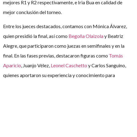
mejores R1 y R2 respectivamente, e Iria Bua en calidad de
mejor conclusión del torneo.
Entre los jueces destacados, contamos con Mónica Álvarez,
quien presidió la final, así como
Begoña Olaizola
y Beatriz
Alegre, que participaron como juezas en semifinales y en la
final. En las fases previas, destacaron figuras como
Tomás
Aparicio
, Juanjo Vélez,
Leonel Caschetto
y Carlos Sanguino,
quienes aportaron su experiencia y conocimiento para
garantizar el nivel de calidad del torneo.
Los participantes destacan el dinamismo que aportó al torneo
los cambios de sedes a lo largo del evento, cosa que hizo la
experiencia aún más interesante y entretenida para los
participantes. Por otro lado, la organización del torneo se