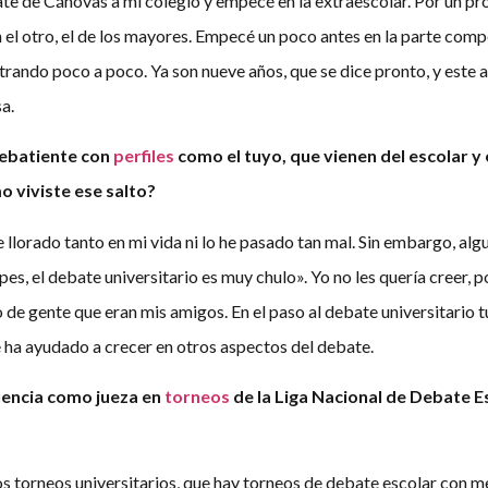
ate de Cánovas a mi colegio y empecé en la extraescolar. Por un pr
n el otro, el de los mayores. Empecé un poco antes en la parte compe
ntrando poco a poco. Ya son nueve años, que se dice pronto, y este
a.
ebatiente con
perfiles
como el tuyo, que vienen del escolar y 
o viviste ese salto?
 llorado tanto en mi vida ni lo he pasado tan mal. Sin embargo, al
es, el debate universitario es muy chulo». Yo no les quería creer, 
 de gente que eran mis amigos. En el paso al debate universitario
e ha ayudado a crecer en otros aspectos del debate.
uencia como jueza en
torneos
de la Liga Nacional de Debate E
s torneos universitarios, que hay torneos de debate escolar con me