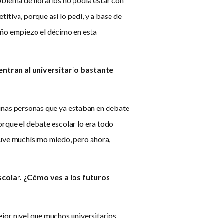
oblema de horarios no podía estar con
titiva, porque así lo pedí, y a base de
 año empiezo el décimo en esta
entran al universitario bastante
gunas personas que ya estaban en debate
porque el debate escolar lo era todo
 tuve muchísimo miedo, pero ahora,
scolar. ¿Cómo ves a los futuros
jor nivel que muchos universitarios.