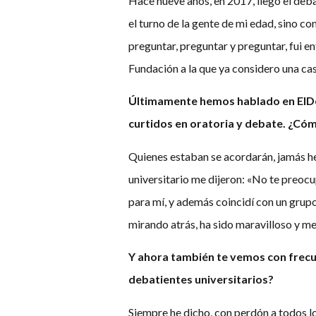
Hace nueve años, en 2017, llegó el deb
el turno de la gente de mi edad, sino co
preguntar, preguntar y preguntar, fui e
Fundación a la que ya considero una cas
Últimamente hemos hablado en ElD
curtidos en oratoria y debate. ¿Cóm
Quienes estaban se acordarán, jamás he
universitario me dijeron: «No te preocup
para mí, y además coincidí con un grupo
mirando atrás, ha sido maravilloso y m
Y ahora también te vemos con frec
debatientes universitarios?
Siempre he dicho, con perdón a todos lo