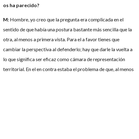
os ha parecido?
M:
Hombre, yo creo que la pregunta era complicada en el
sentido de que había una postura bastante más sencilla que la
otra, al menos a primera vista. Para el a favor tienes que
cambiar la perspectiva al defenderlo; hay que darle la vuelta a
lo que significa ser eficaz como cámara de representación
territorial. En el en contra estaba el problema de que, al menos
en mi opinión, cambiar y mejorar la eficacia del Senado no pasa
por cambios muy pequeños y momentáneos, sino que
requeriría una reforma total del sistema electoral. Bajo mi
punto de vista esa era la dificultad de explicar por qué es
ineficaz el Senado y por qué podría ser mejor en determinados
puntos