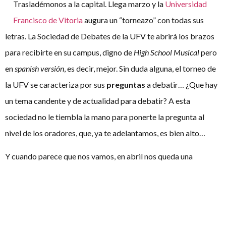
Trasladémonos a la capital. Llega marzo y la
Universidad
Francisco de Vitoria
augura un “torneazo” con todas sus
letras. La Sociedad de Debates de la UFV te abrirá los brazos
para recibirte en su campus, digno de
High School Musical
pero
en
spanish versión
, es decir, mejor. Sin duda alguna, el torneo de
la UFV se caracteriza por sus
preguntas
a debatir… ¿Que hay
un tema candente y de actualidad para debatir? A esta
sociedad no le tiembla la mano para ponerte la pregunta al
nivel de los oradores, que, ya te adelantamos, es bien alto…
Y cuando parece que nos vamos, en abril nos queda una
última parada, pero una parada especial para todos los
novatos
:
El Torneo Nacional de Iniciación al Debate III
Culturas
, organizado por Dilema en la ciudad de las tres
culturas, Córdoba. Como ellos dicen, sólo se vive una vez,